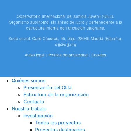
Observatorio Internacional de Justicia Juvenil (OIJJ).
Organismo autónomo, sin ánimo de lucro y perteneciente a la
estructura interna de Fundación Diagrama.
Sede social: Calle Cáceres, 55, bajo. 28045 Madrid (España).
oijj@oijj.org
Aviso legal
|
Política de privacidad
|
Cookies
Quiénes somos
Presentación del OIJJ
Estructura de la organización
Contacto
Nuestro trabajo
Investigación
Todos los proyectos
Proyectos destacados