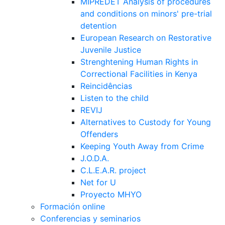
MIPREDET Analysis of procedures
and conditions on minors' pre-trial
detention
European Research on Restorative
Juvenile Justice
Strenghtening Human Rights in
Correctional Facilities in Kenya
Reincidências
Listen to the child
REVIJ
Alternatives to Custody for Young
Offenders
Keeping Youth Away from Crime
J.O.D.A.
C.L.E.A.R. project
Net for U
Proyecto MHYO
Formación online
Conferencias y seminarios