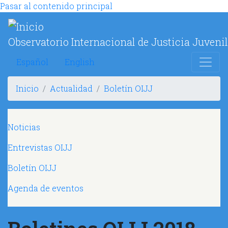
Pasar al contenido principal
Observatorio Internacional de Justicia Juvenil
Español
English
Inicio
Actualidad
Boletín OIJJ
Navegación principal
Noticias
Entrevistas OIJJ
Boletín OIJJ
Agenda de eventos