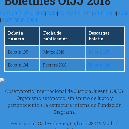
Boletines OIJJ 2018
2018
|
2017
|
2016
|
2015
|
2014
|
2013
|
2012
|
2011
|
2010
|
2009
|
2008
|
2007
|
2006
|
2004
Boletín
Fecha de
Descargar
número
publicación
boletín
Boletín 135
Marzo 2018
Boletín 135
Boletín 134
Febrero 2018
Boletín 134
Observatorio Internacional de Justicia Juvenil (OIJJ).
Organismo autónomo, sin ánimo de lucro y
perteneciente a la estructura interna de Fundación
Diagrama.
Sede social: Calle Cáceres, 55, bajo. 28045 Madrid