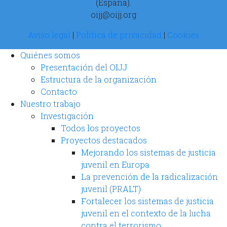
(España).
oijj@oijj.org
Aviso legal
|
Política de privacidad
|
Cookies
Quiénes somos
Presentación del OIJJ
Estructura de la organización
Contacto
Nuestro trabajo
Investigación
Todos los proyectos
Proyectos destacados
Mejorando los sistemas de justicia
juvenil en Europa
La prevención de la radicalización
juvenil (PRALT)
Fortalecer los sistemas de justicia
juvenil en el contexto de la lucha
contra el terrorismo