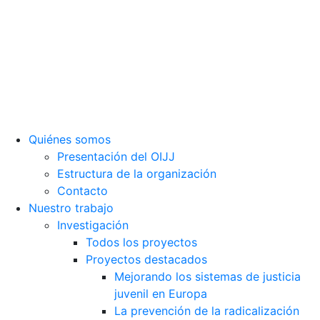
Sede social: Calle Cáceres, 55, bajo. 28045 Madrid
(España).
oijj@oijj.org
Aviso legal
|
Política de privacidad
|
Cookies
Quiénes somos
Presentación del OIJJ
Estructura de la organización
Contacto
Nuestro trabajo
Investigación
Todos los proyectos
Proyectos destacados
Mejorando los sistemas de justicia
juvenil en Europa
La prevención de la radicalización