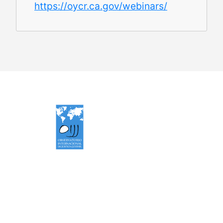
https://oycr.ca.gov/webinars/
Observatorio Internacional de Justicia Juvenil (OIJJ).
Organismo autónomo, sin ánimo de lucro y perteneciente a
la estructura interna de Fundación Diagrama.