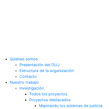
Observatorio Internacional de Justicia Juvenil (OIJJ).
Organismo autónomo, sin ánimo de lucro y perteneciente a la
estructura interna de Fundación Diagrama.
Sede social: Calle Cáceres, 55, bajo. 28045 Madrid (España).
oijj@oijj.org
Aviso legal
|
Política de privacidad
|
Cookies
Quiénes somos
Presentación del OIJJ
Estructura de la organización
Contacto
Nuestro trabajo
Investigación
Todos los proyectos
Proyectos destacados
Mejorando los sistemas de justicia