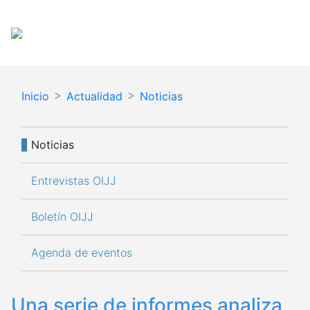
Pasar
Español
English
al
contenido
principal
Inicio
Actualidad
Noticias
Navegación principal
Noticias
Entrevistas OIJJ
Boletín OIJJ
Agenda de eventos
Una serie de informes analiza