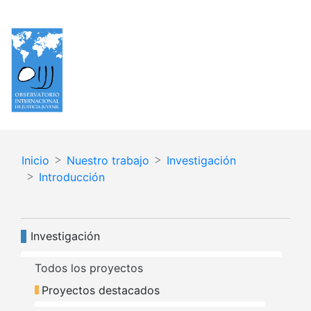
Pasar
Español
English
al
contenido
principal
Inicio
Nuestro trabajo
Investigación
Introducción
Navegación principal
Investigación
Todos los proyectos
Proyectos destacados