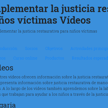
plementar la justicia r
ños víctimas Vídeos
crosite Implementingrj
roducción
Socios
Objetivos
Actividades princip
eos
Curso online
Productos
Resultados espera
deos
tres vídeos ofrecen información sobre la justicia restaura
 presenta información sobre justicia restaurativa de mano
s. A lo largo de los vídeos también aprendemos sobre la la
 que trabajan para ayudar a los niños a través de la justici
garia