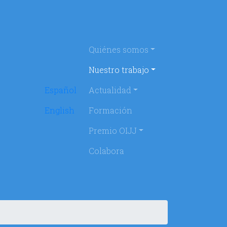
Navegación princi
Quiénes somos
Nuestro trabajo
Español
Actualidad
English
Formación
Premio OIJJ
Colabora