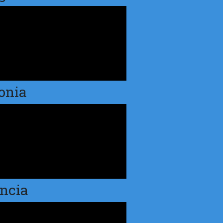
onia
ncia