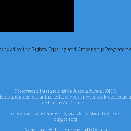
Observatorio Internacional de Justicia Juvenil (OIJJ).
smo autónomo, sin ánimo de lucro y perteneciente a la estructura 
de Fundación Diagrama.
Sede social: Calle Cáceres, 55, bajo. 28045 Madrid (España).
oijj@oijj.org
Aviso legal
|
Política de privacidad
|
Cookies