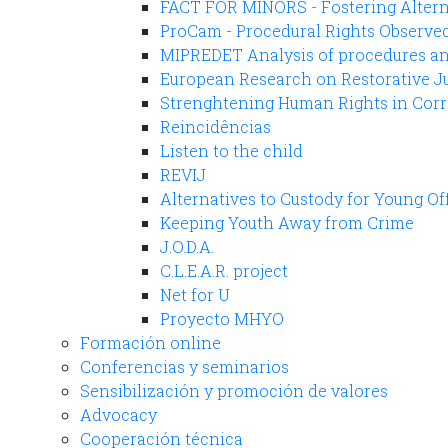
FACT FOR MINORS - Fostering Altern
ProCam - Procedural Rights Observe
MIPREDET Analysis of procedures and
European Research on Restorative Ju
Strenghtening Human Rights in Corre
Reincidências
Listen to the child
REVIJ
Alternatives to Custody for Young O
Keeping Youth Away from Crime
J.O.D.A.
C.L.E.A.R. project
Net for U
Proyecto MHYO
Formación online
Conferencias y seminarios
Sensibilización y promoción de valores
Advocacy
Cooperación técnica