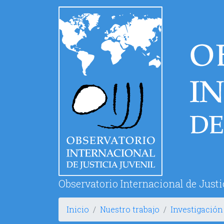
Pasar
al
contenido
principal
Observatorio Internacional de Justi
Inicio
Nuestro trabajo
Investigación