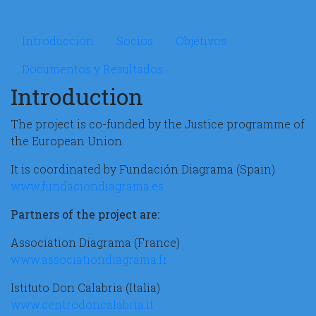
Microsite MIPREDET
Introducción
Socios
Objetivos
Documentos y Resultados
Introduction
The project is co-funded by the Justice programme of
the European Union.
It is coordinated by Fundación Diagrama (Spain)
www.fundaciondiagrama.es
Partners of the project are:
Association Diagrama (France)
www.associationdiagrama.fr
Istituto Don Calabria (Italia)
www.centrodoncalabria.it