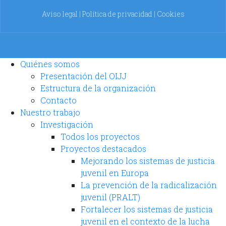
Aviso legal
|
Política de privacidad
|
Cookies
Quiénes somos
Presentación del OIJJ
Estructura de la organización
Contacto
Nuestro trabajo
Investigación
Todos los proyectos
Proyectos destacados
Mejorando los sistemas de justicia
juvenil en Europa
La prevención de la radicalización
juvenil (PRALT)
Fortalecer los sistemas de justicia
juvenil en el contexto de la lucha