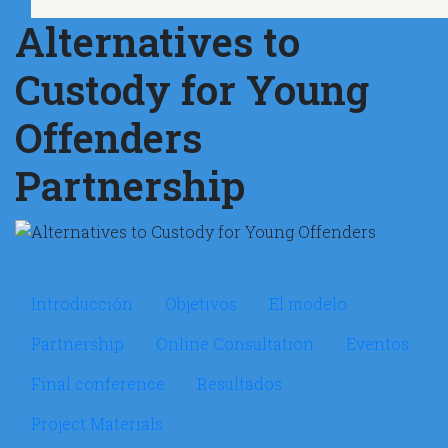
Alternatives to
Custody for Young
Offenders
Partnership
Microsite Alternatives to Cu
Introducción
Objetivos
El modelo
Partnership
Online Consultation
Eventos
Final conference
Resultados
Project Materials