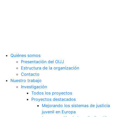
Organismo autónomo, sin ánimo de lucro y perteneciente a la
estructura interna de Fundación Diagrama.
Sede social: Calle Cáceres, 55, bajo. 28045 Madrid (España).
oijj@oijj.org
Aviso legal
|
Política de privacidad
|
Cookies
Quiénes somos
Presentación del OIJJ
Estructura de la organización
Contacto
Nuestro trabajo
Investigación
Todos los proyectos
Proyectos destacados
Mejorando los sistemas de justicia
juvenil en Europa