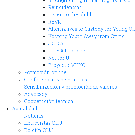
Reincidências
Listen to the child
REVIJ
Alternatives to Custody for Young O
Keeping Youth Away from Crime
J.O.D.A.
C.L.E.A.R. project
Net for U
Proyecto MHYO
Formación online
Conferencias y seminarios
Sensibilización y promoción de valores
Advocacy
Cooperación técnica
Actualidad
Noticias
Entrevistas OIJJ
Boletín OIJJ