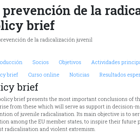
 prevención de la radica
licy brief
crosite PRALT
roducción
Socios
Objetivos
Actividades princip
cy brief
Curso online
Noticias
Resultados espe
icy brief
policy brief presents the most important conclusions of t
arise from these which will serve as support in decision-
tion of juvenile radicalisation. Its main objective is to se
tion among the EU member states, to inspire their future p
st radicalisation and violent extremism.