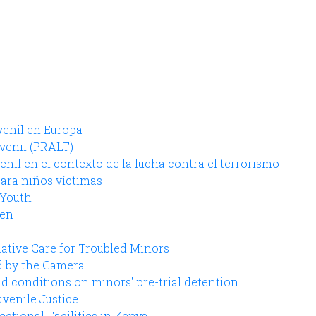
uvenil en Europa
uvenil (PRALT)
venil en el contexto de la lucha contra el terrorismo
para niños víctimas
 Youth
ren
ative Care for Troubled Minors
d by the Camera
 conditions on minors' pre-trial detention
venile Justice
ctional Facilities in Kenya