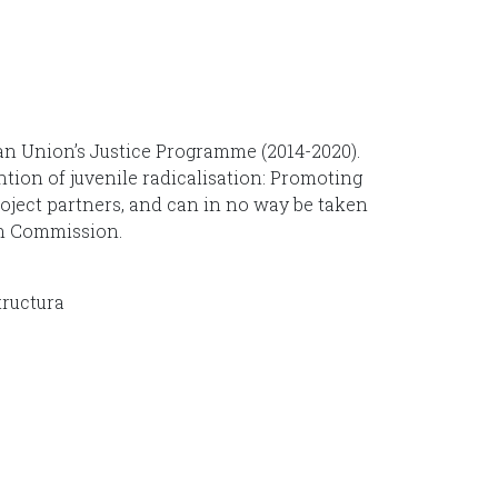
an Union’s Justice Programme (2014-2020).
ntion of juvenile radicalisation: Promoting
project partners, and can in no way be taken
an Commission.
tructura
.