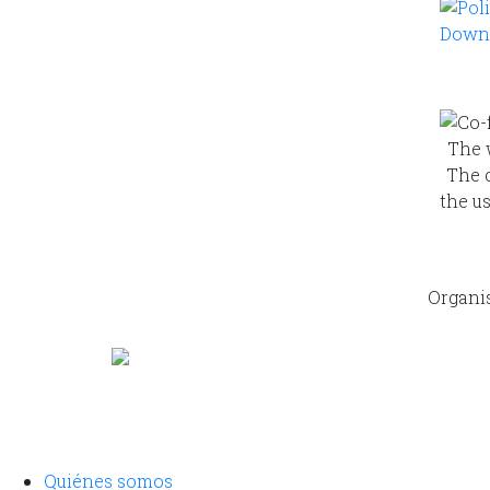
Downl
The 
The c
the us
Organis
Quiénes somos