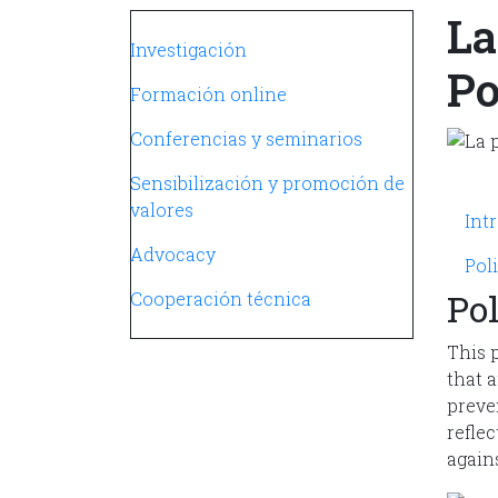
La
Navegación principal
Investigación
Po
Formación online
Conferencias y seminarios
Sensibilización y promoción de
Mi
valores
Int
Advocacy
Poli
Pol
Cooperación técnica
This 
that 
preven
reflec
again