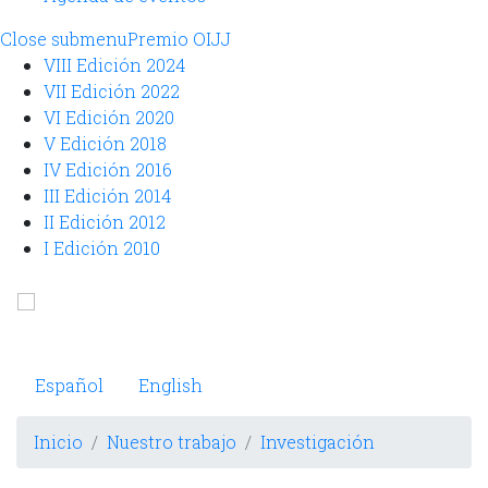
Close submenu
Premio OIJJ
VIII Edición 2024
VII Edición 2022
VI Edición 2020
V Edición 2018
IV Edición 2016
III Edición 2014
II Edición 2012
I Edición 2010
Pasar
al
Observatorio Internacional de Justicia Juvenil
contenido
principal
Español
English
Inicio
Nuestro trabajo
Investigación