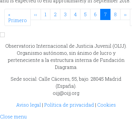
and is expected to end approximately in September 2018.
Paginación
Página anterior
Si
«
‹‹
1
2
3
4
5
6
7
8
››
Primera página
Primero
Observatorio Internacional de Justicia Juvenil (OIJJ).
Organismo autónomo, sin ánimo de lucro y
perteneciente a la estructura interna de Fundación
Diagrama.
Sede social: Calle Cáceres, 55, bajo. 28045 Madrid
(España).
oijj@oijj.org
Aviso legal
|
Política de privacidad
|
Cookies
Close menu