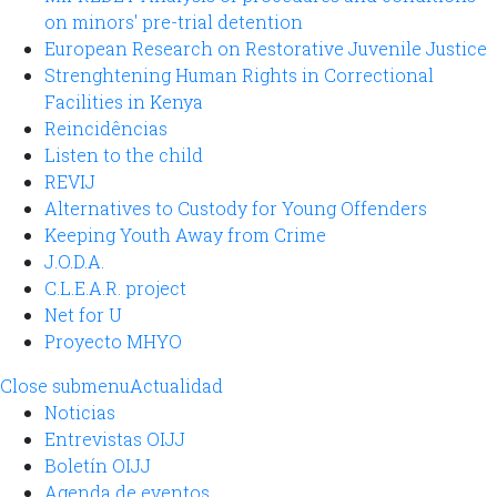
on minors' pre-trial detention
European Research on Restorative Juvenile Justice
Strenghtening Human Rights in Correctional
Facilities in Kenya
Reincidências
Listen to the child
REVIJ
Alternatives to Custody for Young Offenders
Keeping Youth Away from Crime
J.O.D.A.
C.L.E.A.R. project
Net for U
Proyecto MHYO
Close submenu
Actualidad
Noticias
Entrevistas OIJJ
Boletín OIJJ
Agenda de eventos