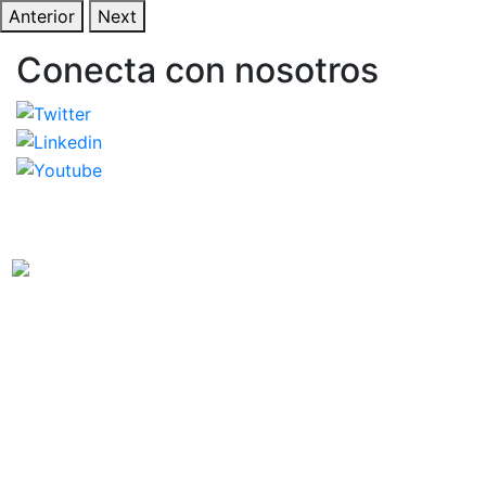
Anterior
Next
Conecta con nosotros
Observatorio Internacional de Justicia Juvenil (OIJJ).
Organismo autónomo, sin ánimo de lucro y perteneciente a la
estructura interna de Fundación Diagrama.
Sede social: Calle Cáceres, 55, bajo. 28045 Madrid (España).
oijj@oijj.org