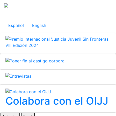
Pasar
al
Observatorio Internacional de Justicia Juvenil
contenido
principal
Español
English
Colabora con el OIJJ